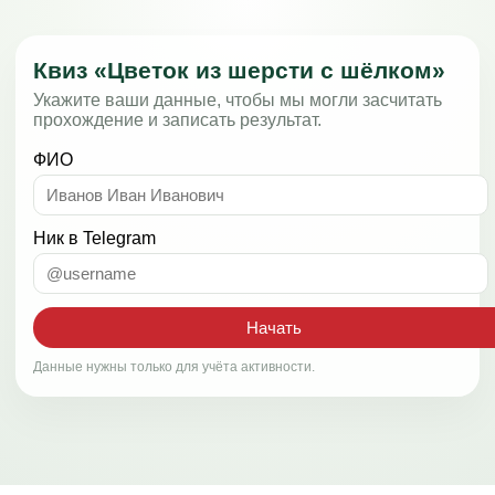
Квиз «Цветок из шерсти с шёлком»
Укажите ваши данные, чтобы мы могли засчитать
прохождение и записать результат.
ФИО
Ник в Telegram
Начать
Данные нужны только для учёта активности.
Эдис Наталия Евгеньевна ОГРНИП 320508100418665, ИНН
645407414895 +79296398937 г. Красногорск, ул. Дежнёва, д. 2,
кв. 205 (и эл почта)
Часы работы: с 10:00 до 18:00 мск