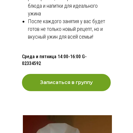
блюда и напитки для идеального
ужина
После каждого занятия у вас будет
готов не только новый рецепт, но и
вкусный ужин для всей семьи!
Среда и пятница 14:00-16:00 G-
02334592
Эдис Наталия Евгеньевна ОГРНИП 320508100418665, ИНН
Записаться в группу
645407414895 +79296398937 г. Красногорск, ул. Дежнёва, д. 2,
кв. 205 (и эл почта)
Часы работы: с 10:00 до 18:00 мск
Согласие на получение
рассылки
Политика конфиденциальности
Согласие на обработку
персональных данных